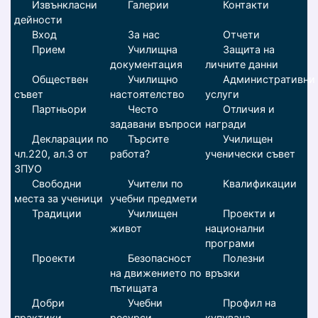
Извънкласни
Галерии
Контакти
дейности
Вход
За нас
Отчети
Прием
Училищна
Защита на
документация
личните данни
Обществен
Училищно
Административни
съвет
настоятелство
услуги
Партньори
Често
Отличия и
задавани въпроси
награди
Декларации по
Търсите
Училищен
чл.220, ал.3 от
работа?
ученически съвет
ЗПУО
Свободни
Учители по
Квалификации
места за ученици
учебни предмети
Традиции
Училищен
Проекти и
живот
национални
програми
Проекти
Безопасност
Полезни
на движението по
връзки
пътищата
Добри
Учебни
Профил на
практики
ресурси
купувача