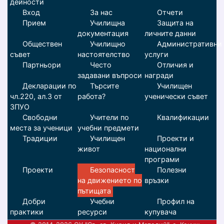
дейности
Вход
За нас
Отчети
Прием
Училищна
Защита на
документация
личните данни
Обществен
Училищно
Административни
съвет
настоятелство
услуги
Партньори
Често
Отличия и
задавани въпроси
награди
Декларации по
Търсите
Училищен
чл.220, ал.3 от
работа?
ученически съвет
ЗПУО
Свободни
Учители по
Квалификации
места за ученици
учебни предмети
Традиции
Училищен
Проекти и
живот
национални
програми
Проекти
Безопасност
Полезни
на движението по
връзки
пътищата
Добри
Учебни
Профил на
практики
ресурси
купувача