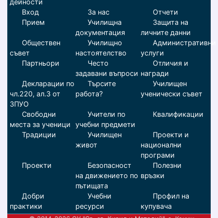
дейности
Вход
За нас
Отчети
Прием
Училищна
Защита на
документация
личните данни
Обществен
Училищно
Административни
съвет
настоятелство
услуги
Партньори
Често
Отличия и
задавани въпроси
награди
Декларации по
Търсите
Училищен
чл.220, ал.3 от
работа?
ученически съвет
ЗПУО
Свободни
Учители по
Квалификации
места за ученици
учебни предмети
Традиции
Училищен
Проекти и
живот
национални
програми
Проекти
Безопасност
Полезни
на движението по
връзки
пътищата
Добри
Учебни
Профил на
практики
ресурси
купувача