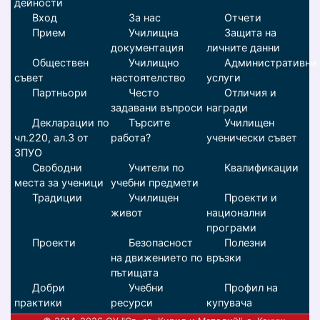
дейности
Вход
За нас
Отчети
Прием
Училищна
Защита на
документация
личните данни
Обществен
Училищно
Административни
съвет
настоятелство
услуги
Партньори
Често
Отличия и
задавани въпроси
награди
Декларации по
Търсите
Училищен
чл.220, ал.3 от
работа?
ученически съвет
ЗПУО
Свободни
Учители по
Квалификации
места за ученици
учебни предмети
Традиции
Училищен
Проекти и
живот
национални
програми
Проекти
Безопасност
Полезни
на движението по
връзки
пътищата
Добри
Учебни
Профил на
практики
ресурси
купувача