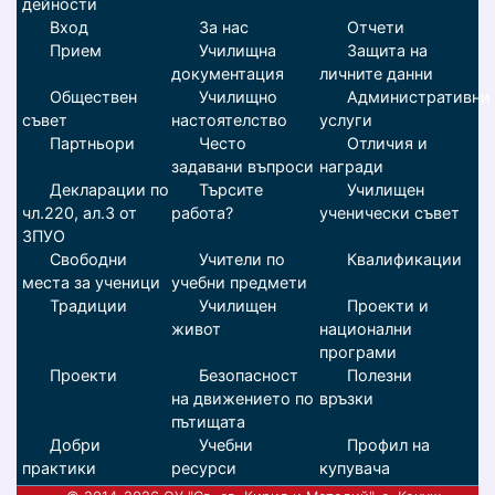
дейности
Вход
За нас
Отчети
Прием
Училищна
Защита на
документация
личните данни
Обществен
Училищно
Административни
съвет
настоятелство
услуги
Партньори
Често
Отличия и
задавани въпроси
награди
Декларации по
Търсите
Училищен
чл.220, ал.3 от
работа?
ученически съвет
ЗПУО
Свободни
Учители по
Квалификации
места за ученици
учебни предмети
Традиции
Училищен
Проекти и
живот
национални
програми
Проекти
Безопасност
Полезни
на движението по
връзки
пътищата
Добри
Учебни
Профил на
практики
ресурси
купувача