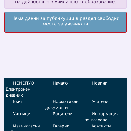
на дейностите в училищното образование.
Няма данни за публикуции в раздел свободни
места за ученик/ци
НЕИСПУО -
Начало
Новини
Електронен
дневник
Екип
Нормативни
Учители
документи
Ученици
Родители
Информация
по класове
Извънкласни
Галерии
Контакти